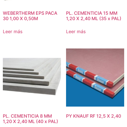
WEBERTHERM EPS PACA
PL. CEMENTICIA 15 MM
30 1,00 X 0,50M
1,20 X 2,40 ML (35 x PAL)
Leer más
Leer más
PL. CEMENTICIA 8 MM
PY KNAUF RF 12,5 X 2,40
1,20 X 2,40 ML (40 x PAL)