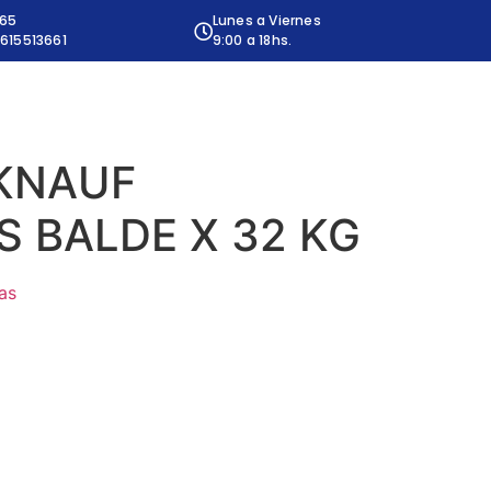
665
Lunes a Viernes
615513661
9:00 a 18hs.
KNAUF
 BALDE X 32 KG
as