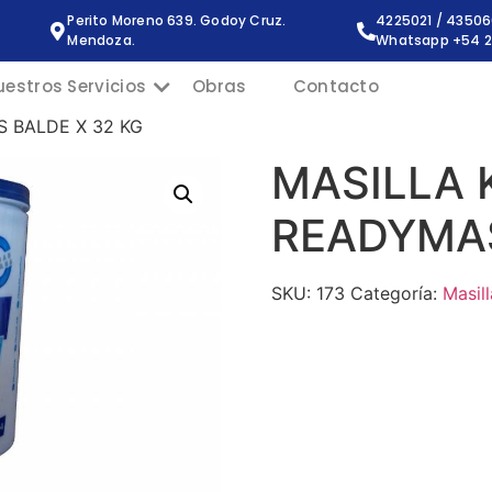
Perito Moreno 639. Godoy Cruz.
4225021 / 4350
Mendoza.
Whatsapp +54 2
uestros Servicios
Obras
Contacto
 BALDE X 32 KG
MASILLA 
READYMAS
SKU:
173
Categoría:
Masill