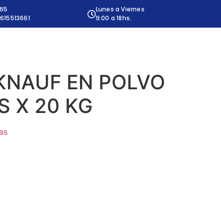
665
Lunes a Viernes
615513661
9:00 a 18hs.
KNAUF EN POLVO
 X 20 KG
as