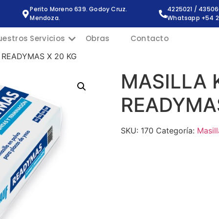
Perito Moreno 639. Godoy Cruz.
4225021 / 4350
Mendoza.
Whatsapp +54 2
uestros Servicios
Obras
Contacto
 READYMAS X 20 KG
MASILLA 
READYMAS
SKU:
170
Categoría:
Masill