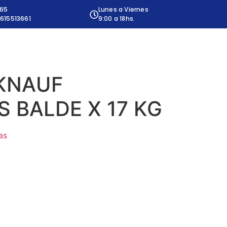
665
Lunes a Viernes
615513661
9:00 a 18hs.
KNAUF
 BALDE X 17 KG
as