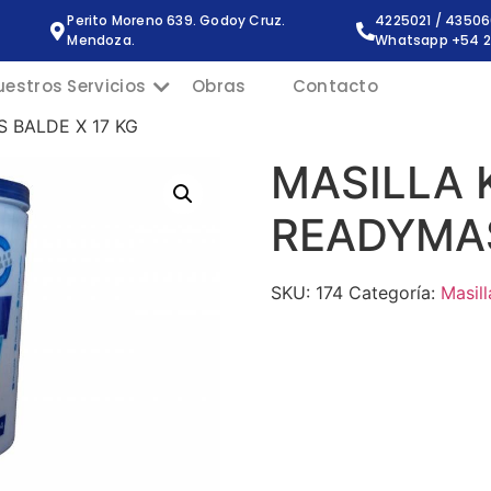
Perito Moreno 639. Godoy Cruz.
4225021 / 4350
Mendoza.
Whatsapp +54 2
uestros Servicios
Obras
Contacto
 BALDE X 17 KG
MASILLA 
READYMAS
SKU:
174
Categoría:
Masill